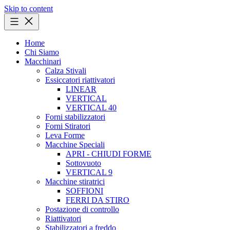
Skip to content
Home
Chi Siamo
Macchinari
Calza Stivali
Essiccatori riattivatori
LINEAR
VERTICAL
VERTICAL 40
Forni stabilizzatori
Forni Stiratori
Leva Forme
Macchine Speciali
APRI - CHIUDI FORME
Sottovuoto
VERTICAL 9
Macchine stiratrici
SOFFIONI
FERRI DA STIRO
Postazione di controllo
Riattivatori
Stabilizzatori a freddo