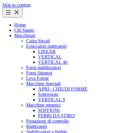
Skip to content
Home
Chi Siamo
Macchinari
Calza Stivali
Essiccatori riattivatori
LINEAR
VERTICAL
VERTICAL 40
Forni stabilizzatori
Forni Stiratori
Leva Forme
Macchine Speciali
APRI - CHIUDI FORME
Sottovuoto
VERTICAL 9
Macchine stiratrici
SOFFIONI
FERRI DA STIRO
Postazione di controllo
Riattivatori
Stabilizzatori a freddo