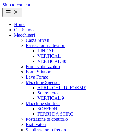
Skip to content
Home
Chi Siamo
Macchinari
Calza Stivali
Essiccatori riattivatori
LINEAR
VERTICAL
VERTICAL 40
Forni stabilizzatori
Forni Stiratori
Leva Forme
Macchine Speciali
APRI - CHIUDI FORME
Sottovuoto
VERTICAL 9
Macchine stiratrici
SOFFIONI
FERRI DA STIRO
Postazione di controllo
Riattivatori
Stabilizzatori a freddo