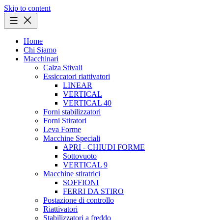
Skip to content
Home
Chi Siamo
Macchinari
Calza Stivali
Essiccatori riattivatori
LINEAR
VERTICAL
VERTICAL 40
Forni stabilizzatori
Forni Stiratori
Leva Forme
Macchine Speciali
APRI - CHIUDI FORME
Sottovuoto
VERTICAL 9
Macchine stiratrici
SOFFIONI
FERRI DA STIRO
Postazione di controllo
Riattivatori
Stabilizzatori a freddo