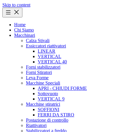
Skip to content
Home
Chi Siamo
Macchinari
Calza Stivali
Essiccatori riattivatori
LINEAR
VERTICAL
VERTICAL 40
Forni stabilizzatori
Forni Stiratori
Leva Forme
Macchine Speciali
APRI - CHIUDI FORME
Sottovuoto
VERTICAL 9
Macchine stiratrici
SOFFIONI
FERRI DA STIRO
Postazione di controllo
Riattivatori
Stabilizzatori a freddo