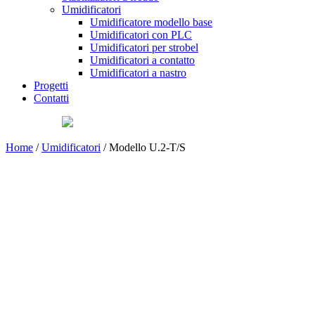
Umidificatori
Umidificatore modello base
Umidificatori con PLC
Umidificatori per strobel
Umidificatori a contatto
Umidificatori a nastro
Progetti
Contatti
Home
/
Umidificatori
/ Modello U.2-T/S