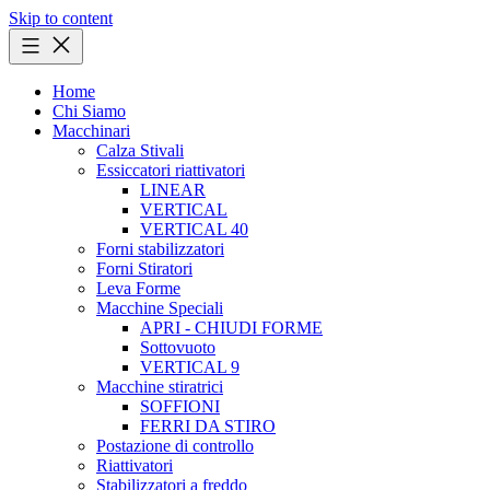
Skip to content
Home
Chi Siamo
Macchinari
Calza Stivali
Essiccatori riattivatori
LINEAR
VERTICAL
VERTICAL 40
Forni stabilizzatori
Forni Stiratori
Leva Forme
Macchine Speciali
APRI - CHIUDI FORME
Sottovuoto
VERTICAL 9
Macchine stiratrici
SOFFIONI
FERRI DA STIRO
Postazione di controllo
Riattivatori
Stabilizzatori a freddo