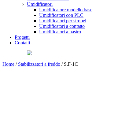
Umidificatori
Umidificatore modello base
Umidificatori con PLC
Umidificatori per strobel
Umidificatori a contatto
Umidificatori a nastro
Progetti
Contatti
Home
/
Stabilizzatori a freddo
/ S.F-1C