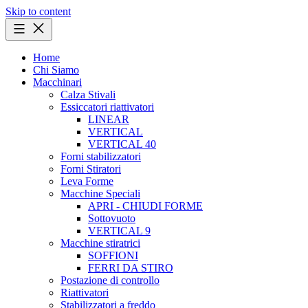
Skip to content
Home
Chi Siamo
Macchinari
Calza Stivali
Essiccatori riattivatori
LINEAR
VERTICAL
VERTICAL 40
Forni stabilizzatori
Forni Stiratori
Leva Forme
Macchine Speciali
APRI - CHIUDI FORME
Sottovuoto
VERTICAL 9
Macchine stiratrici
SOFFIONI
FERRI DA STIRO
Postazione di controllo
Riattivatori
Stabilizzatori a freddo