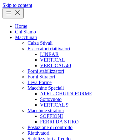
Skip to content
Home
Chi Siamo
Macchinari
Calza Stivali
Essiccatori riattivatori
LINEAR
VERTICAL
VERTICAL 40
Forni stabilizzatori
Forni Stiratori
Leva Forme
Macchine Speciali
APRI - CHIUDI FORME
Sottovuoto
VERTICAL 9
Macchine stiratrici
SOFFIONI
FERRI DA STIRO
Postazione di controllo
Riattivatori
Stabilizzatori a freddo