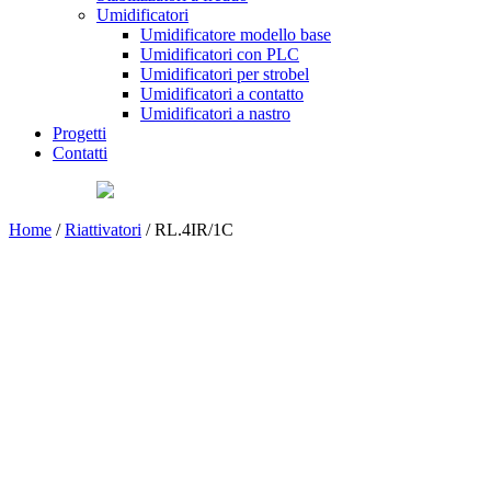
Umidificatori
Umidificatore modello base
Umidificatori con PLC
Umidificatori per strobel
Umidificatori a contatto
Umidificatori a nastro
Progetti
Contatti
Home
/
Riattivatori
/ RL.4IR/1C