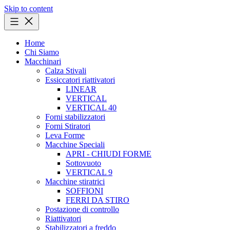
Skip to content
Home
Chi Siamo
Macchinari
Calza Stivali
Essiccatori riattivatori
LINEAR
VERTICAL
VERTICAL 40
Forni stabilizzatori
Forni Stiratori
Leva Forme
Macchine Speciali
APRI - CHIUDI FORME
Sottovuoto
VERTICAL 9
Macchine stiratrici
SOFFIONI
FERRI DA STIRO
Postazione di controllo
Riattivatori
Stabilizzatori a freddo