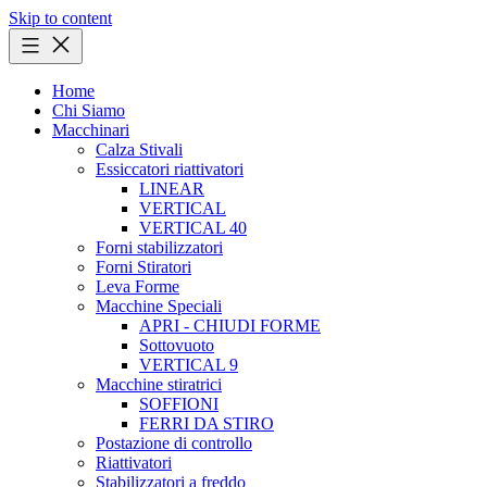
Skip to content
Home
Chi Siamo
Macchinari
Calza Stivali
Essiccatori riattivatori
LINEAR
VERTICAL
VERTICAL 40
Forni stabilizzatori
Forni Stiratori
Leva Forme
Macchine Speciali
APRI - CHIUDI FORME
Sottovuoto
VERTICAL 9
Macchine stiratrici
SOFFIONI
FERRI DA STIRO
Postazione di controllo
Riattivatori
Stabilizzatori a freddo