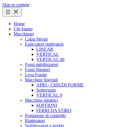
Skip to content
Home
Chi Siamo
Macchinari
Calza Stivali
Essiccatori riattivatori
LINEAR
VERTICAL
VERTICAL 40
Forni stabilizzatori
Forni Stiratori
Leva Forme
Macchine Speciali
APRI - CHIUDI FORME
Sottovuoto
VERTICAL 9
Macchine stiratrici
SOFFIONI
FERRI DA STIRO
Postazione di controllo
Riattivatori
Stabilizzatori a freddo