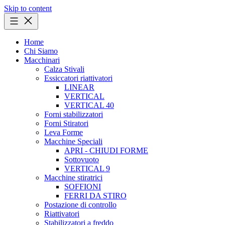
Skip to content
Home
Chi Siamo
Macchinari
Calza Stivali
Essiccatori riattivatori
LINEAR
VERTICAL
VERTICAL 40
Forni stabilizzatori
Forni Stiratori
Leva Forme
Macchine Speciali
APRI - CHIUDI FORME
Sottovuoto
VERTICAL 9
Macchine stiratrici
SOFFIONI
FERRI DA STIRO
Postazione di controllo
Riattivatori
Stabilizzatori a freddo