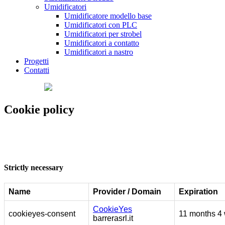
Umidificatori
Umidificatore modello base
Umidificatori con PLC
Umidificatori per strobel
Umidificatori a contatto
Umidificatori a nastro
Progetti
Contatti
Cookie policy
Strictly necessary
Name
Provider / Domain
Expiration
CookieYes
cookieyes-consent
11 months 4
barrerasrl.it