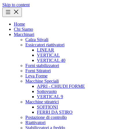
Skip to content
Home
Chi Siamo
Macchinari
Calza Stivali
Essiccatori riattivatori
LINEAR
VERTICAL
VERTICAL 40
Forni stabilizzatori
Forni Stiratori
Leva Forme
Macchine Speciali
APRI - CHIUDI FORME
Sottovuoto
VERTICAL 9
Macchine stiratrici
SOFFIONI
FERRI DA STIRO
Postazione di controllo
Riattivatori
Stabilizzatori a freddo